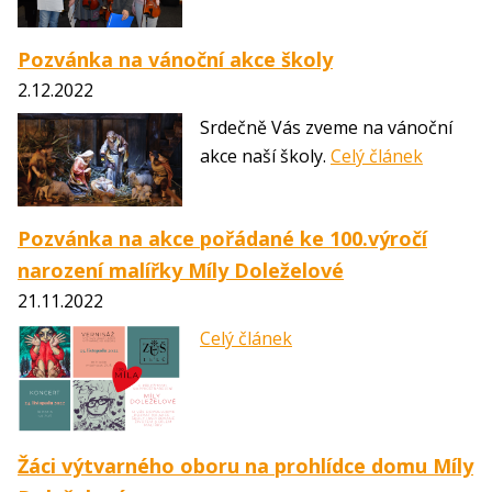
Pozvánka na vánoční akce školy
2.12.2022
Srdečně Vás zveme na vánoční
akce naší školy.
Celý článek
Pozvánka na akce pořádané ke 100.výročí
narození malířky Míly Doleželové
21.11.2022
Celý článek
Žáci výtvarného oboru na prohlídce domu Míly