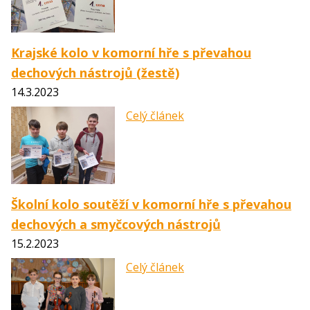
Krajské kolo v komorní hře s převahou
dechových nástrojů (žestě)
14.3.2023
Celý článek
Školní kolo soutěží v komorní hře s převahou
dechových a smyčcových nástrojů
15.2.2023
Celý článek