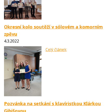
Okresní kolo soutěží v sólovém a komorním
zpěvu
4.3.2022
Celý článek
Pozvánka na setkání s klavíristkou Klárkou
Gibišovou