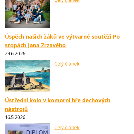
Celý článek
Úspěch našich žáků ve výtvarné soutěži Po
stopách Jana Zrzavého
29.6.2026
Celý článek
Ústřední kolo v komorní hře dechových
nástrojů
16.5.2026
Celý článek