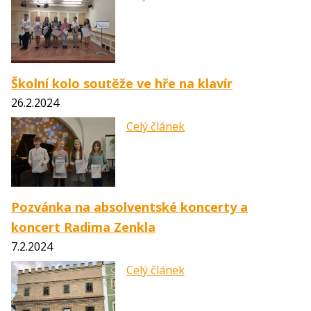
Školní kolo soutěže ve hře na klavír
26.2.2024
Celý článek
Pozvánka na absolventské koncerty a
koncert Radima Zenkla
7.2.2024
Celý článek