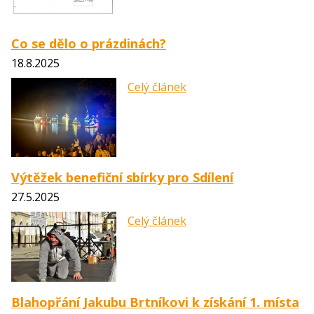
Co se dělo o prázdinách?
18.8.2025
Celý článek
Výtěžek benefiční sbírky pro Sdílení
27.5.2025
Celý článek
Blahopřání Jakubu Brtníkovi k získání 1. místa