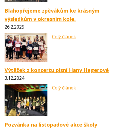
Blahopřejeme zpěvákům ke krásným
výsledkům v okresním kole.
26.2.2025
Celý článek
Výtěžek z koncertu písní Hany Hegerové
3.12.2024
Celý článek
Pozvánka na listopadové akce školy