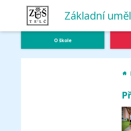
Základní uměl
O škole
Z
P