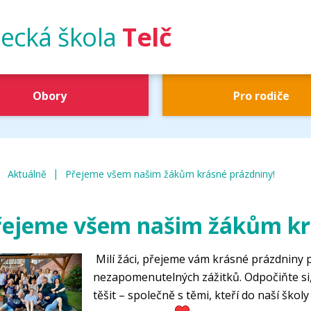
ecká škola
Telč
Obory
Pro rodiče
|
|
UŠ Telč
Aktuálně
Přejeme všem našim žákům krásné prázdniny!
řejeme všem našim žákům kr
Milí žáci, přejeme vám krásné prázdniny 
nezapomenutelných zážitků. Odpočiňte si, u
těšit – společně s těmi, kteří do naší škol