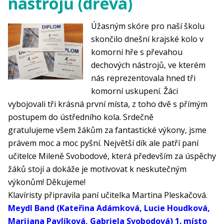
nástrojů (dřeva)
Úžasným skóre pro naší školu
skončilo dnešní krajské kolo v
komorní hře s převahou
dechových nástrojů, ve kterém
nás reprezentovala hned tři
komorní uskupení. Žáci
vybojovali tři krásná první místa, z toho dvě s přímým
postupem do ústředního kola. Srdečně
gratulujeme všem žákům za fantastické výkony, jsme
právem moc a moc pyšní. Největší dík ale patří paní
učitelce Mileně Svobodové, která především za úspěchy
žáků stojí a dokáže je motivovat k neskutečným
výkonům! Děkujeme!
Klavíristy připravila paní učitelka Martina Pleskačová.
Meydl Band (Kateřina Adámková, Lucie Houdková,
Marijana Pavlíková, Gabriela Svobodová) 1. místo