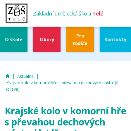
Základní umělecká škola
Telč
Pro
O škole
Obory
Kontakty
rodiče
|
|
ZUŠ Telč
Aktuálně
Krajské kolo v komorní hře s převahou dechových nástrojů
(dřeva)
Krajské kolo v komorní hře
s převahou dechových