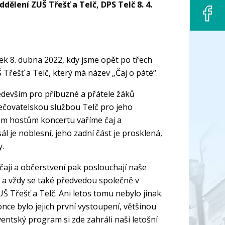
ělení ZUŠ Třešť a Telč, DPS Telč 8. 4.
ek 8. dubna 2022, kdy jsme opět po třech
řešť a Telč, který má název „Čaj o páté“.
ředevším pro příbuzné a přátele žáků
ečovatelskou službou Telč pro jeho
šem hostům koncertu vaříme čaj a
l je noblesní, jeho zadní část je prosklená,
y.
 čaji a občerstvení pak poslouchají naše
i a vždy se také předvedou společně v
Třešť a Telč. Ani letos tomu nebylo jinak.
once bylo jejich první vystoupení, většinou
olventský program si zde zahráli naši letošní