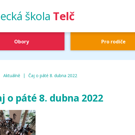
ecká škola
Telč
Obory
Pro rodiče
|
|
UŠ Telč
Aktuálně
Čaj o páté 8. dubna 2022
j o páté 8. dubna 2022