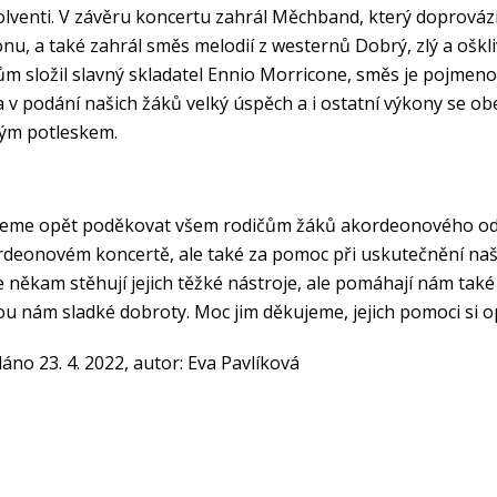
lventi. V závěru koncertu zahrál Měchband, který doprovází
nu, a také zahrál směs melodií z westernů Dobrý, zlý a ošk
ům složil slavný skladatel Ennio Morricone, směs je pojme
 v podání našich žáků velký úspěch a i ostatní výkony se obe
kým potleskem.
eme opět poděkovat všem rodičům žáků akordeonového oddě
deonovém koncertě, ale také za pomoc při uskutečnění naš
e někam stěhují jejich těžké nástroje, ale pomáhají nám také 
u nám sladké dobroty. Moc jim děkujeme, jejich pomoci si o
dáno 23. 4. 2022, autor: Eva Pavlíková