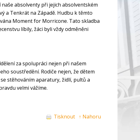
 naše absolventy při jejich absolventském
livý a Tenkrát na Západě. Hudbu k těmto
nována Moment for Morricone. Tato skladba
censtvu líbily, žáci byli vždy odměněni
lení za spolupráci nejen při našem
eho soustředění. Rodiče nejen, že dětem
se stěhováním aparatury, židlí, pultů a
pravdu velmi vážíme.
Tisknout
↑ Nahoru