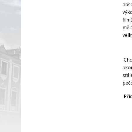
abso
výko
film
měla
vel
Chc
akor
stál
pečo
Při