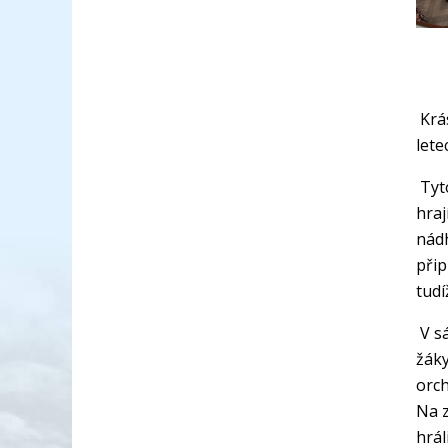
Krás
lete
Tyto
hraj
nádh
přip
tudí
V sá
žáky
orch
Na z
hrál