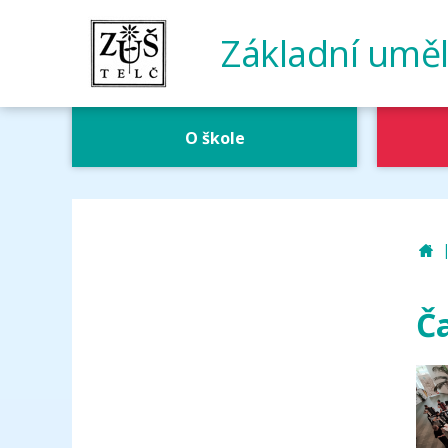
Základní uměl
O škole
Z
Ča