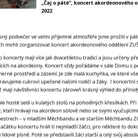
„Čaj o páté“, koncert akordeonového odd
2022
ný podvečer ve velmi příjemné atmosféře jsme prožili v pát
ch mohli zorganizovat koncert akordeonového oddělení ZUŠ T
 koncerty mají více jak dvacetiletou tradici a jsou určeny p
ících na akordeony. Koncert vždy pořádáme v sále Domu s p
erné prostředí a zázemí. Je zde malá kuchyňka, ve které v
ravujeme cukroví upečené našimi rodiči a žáky. I koncertní sá
ž mají návštěvníci koncertu zároveň krásný výhled do přírod
le hosté sedí u kulatých stolů na pohodlných křesílkách. Při
, kteří hrávají na akordeon sólově nebo se svými vyučujícím
estrech – v mladším Měchbandu a ve starším Měchbandu ZUŠ 
ačátku koncertu hráli ti nejmladší žáčci, pro některé to dok
i lidové písně. Poté se představili žáci starší a celý svůj abs