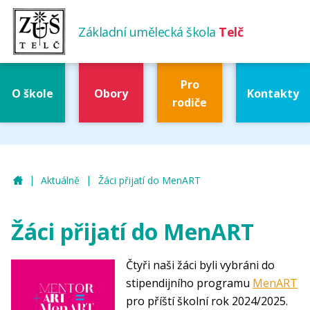
Základní umělecká škola
Telč
Pro
O škole
Obory
Kontakty
rodiče
|
|
ZUŠ Telč
Aktuálně
Žáci přijatí do MenART
Žáci přijatí do MenART
Čtyři naši žáci byli vybráni do
stipendijního programu
MenART
pro příští školní rok 2024/2025.