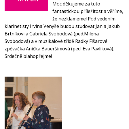
Moc děkujeme za tuto
fantastickou příležitost a věříme,
že nezklameme! Pod vedením
klarinetisty Irvina Venyše budou studovat Jan a Jakub
Brtníkovi a Gabriela Svobodová (ped.Milena
Svobodová) a v muzikálové třídě Radky Fišarové
zpěvačka Anička Baueršímová (ped. Eva Pavlíková).
Srdečně blahopřejme!