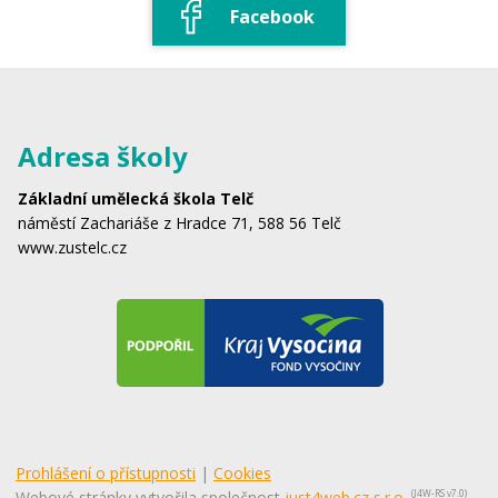
Facebook
Adresa školy
Základní umělecká škola Telč
náměstí Zachariáše z Hradce 71, 588 56 Telč
www.zustelc.cz
Prohlášení o přístupnosti
|
Cookies
Webové stránky vytvořila společnost
just4web.cz s.r.o.
(J4W-RS v7.0)