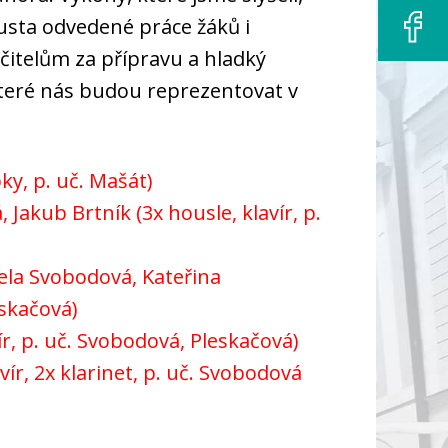
usta odvedené práce žáků i
čitelům za přípravu a hladký
teré nás budou reprezentovat v
bky, p. uč. Mašát)
á, Jakub Brtník
(3x housle, klavír, p.
iela Svobodová, Kateřina
eskačová)
vír, p. uč. Svobodová, Pleskačová)
vír, 2x klarinet, p. uč. Svobodová