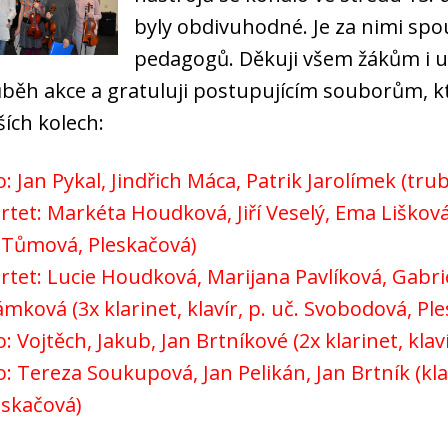
byly obdivuhodné. Je za nimi spo
pedagogů. Děkuji všem žákům i u
běh akce a
gratuluji postupujícím souborům, k
ších kolech:
o: Jan Pykal, Jindřich Máca, Patrik Jarolímek (tru
rtet: Markéta Houdková, Jiří Veselý, Ema Liškov
 Tůmová, Pleskačová)
rtet: Lucie Houdková, Marijana Pavlíková, Gabr
mková (3x klarinet, klavír, p. uč. Svobodová, Pl
o: Vojtěch, Jakub, Jan Brtníkové (2x klarinet, kla
o: Tereza Soukupová, Jan Pelikán, Jan Brtník (kla
eskačová)