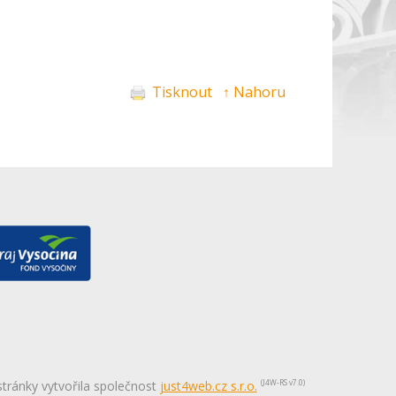
Tisknout
↑ Nahoru
ránky vytvořila společnost
just4web.cz s.r.o.
(J4W-RS v7.0)