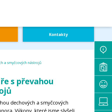
Kontakty
ých a smyčcových nástrojů
hře s převahou
ojů
vahou dechových a smyčcových
nora. Výkony, které jsme slyšeli,