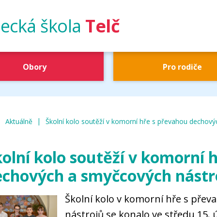
ecká škola
Telč
Obory
Pro rodiče
|
|
UŠ Telč
Aktuálně
Školní kolo soutěží v komorní hře s převahou dechov
olní kolo soutěží v komorní 
echových a smyčcových nástr
Školní kolo v komorní hře s pře
nástrojů se konalo ve středu 15. ú