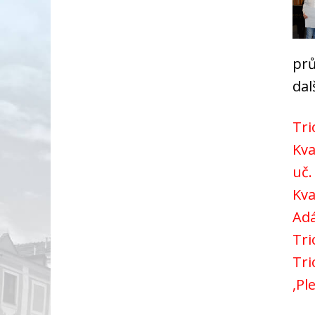
prů
dal
Tri
Kva
uč.
Kva
Adá
Tri
Tri
,Pl