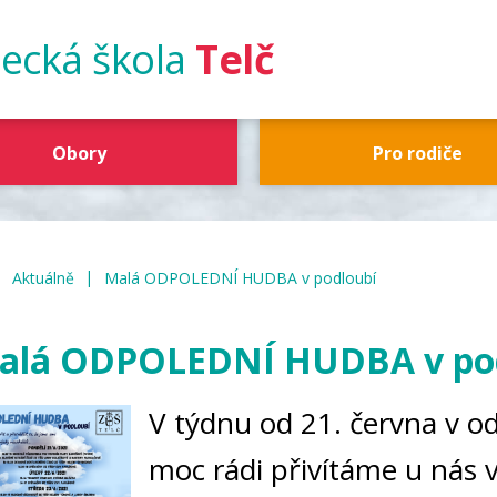
ecká škola
Telč
Obory
Pro rodiče
|
|
UŠ Telč
Aktuálně
Malá ODPOLEDNÍ HUDBA v podloubí
alá ODPOLEDNÍ HUDBA v po
V týdnu od 21. června v o
moc rádi přivítáme u nás v