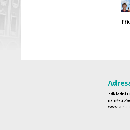
Při
Adres
Základní u
náměstí Zac
www.zustel