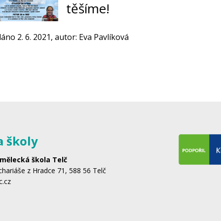
těšíme!
dáno 2. 6. 2021, autor: Eva Pavlíková
a školy
mělecká škola Telč
hariáše z Hradce 71, 588 56 Telč
c.cz