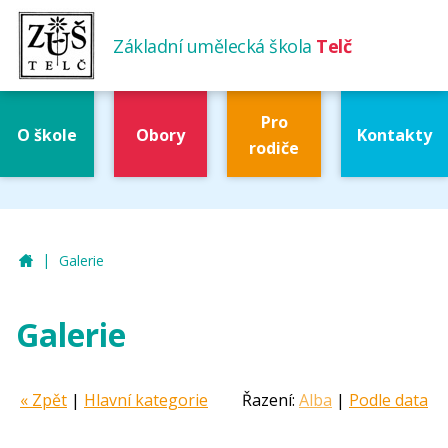
Základní umělecká škola
Telč
Pro
O škole
Obory
Kontakty
rodiče
|
ZUŠ Telč
Galerie
Galerie
« Zpět
|
Hlavní kategorie
Řazení:
Alba
|
Podle data