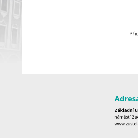
Při
Adres
Základní u
náměstí Zac
www.zustel