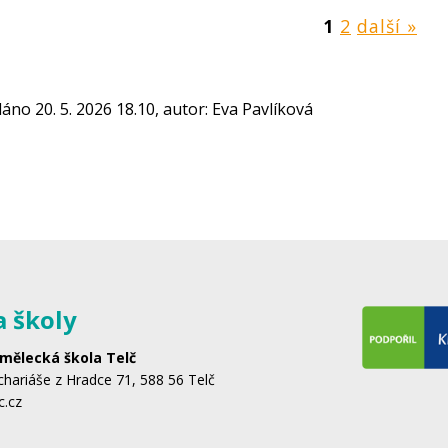
1
2
další »
dáno 20. 5. 2026 18.10, autor: Eva Pavlíková
a školy
mělecká škola Telč
hariáše z Hradce 71, 588 56 Telč
c.cz