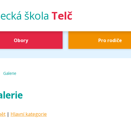
ecká škola
Telč
Obory
Pro rodiče
|
UŠ Telč
Galerie
lerie
pět
|
Hlavní kategorie