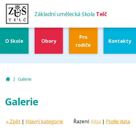
Základní umělecká škola
Telč
Pro
O škole
Obory
Kontakty
rodiče
|
ZUŠ Telč
Galerie
Galerie
« Zpět
|
Hlavní kategorie
Řazení:
Alba
|
Podle data