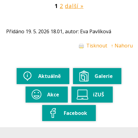
1
2
další »
Přidáno 19. 5. 2026 18.01, autor: Eva Pavlíková
Tisknout
↑ Nahoru
Aktuálně
Galerie
Akce
iZUŠ
Facebook