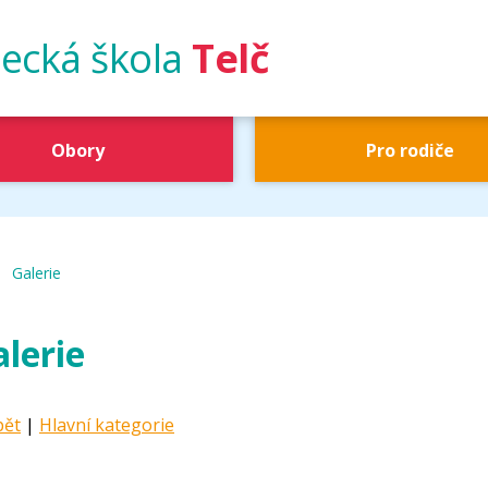
ecká škola
Telč
Obory
Pro rodiče
|
UŠ Telč
Galerie
lerie
pět
|
Hlavní kategorie