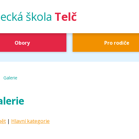
ecká škola
Telč
Obory
Pro rodiče
|
UŠ Telč
Galerie
lerie
pět
|
Hlavní kategorie