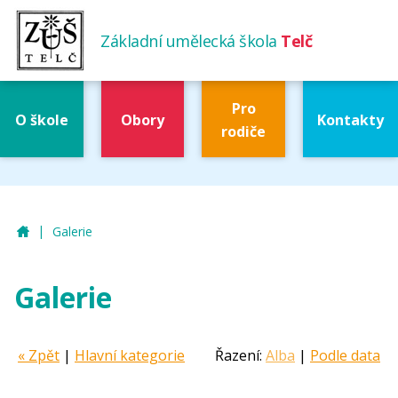
Základní umělecká škola
Telč
Pro
O škole
Obory
Kontakty
rodiče
|
ZUŠ Telč
Galerie
Galerie
« Zpět
|
Hlavní kategorie
Řazení:
Alba
|
Podle data