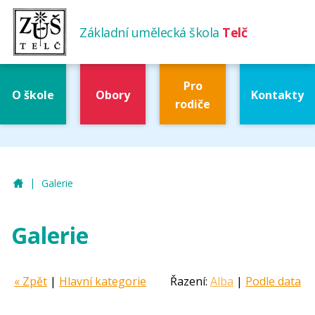
Základní umělecká škola
Telč
Pro
O škole
Obory
Kontakty
rodiče
|
ZUŠ Telč
Galerie
Galerie
« Zpět
|
Hlavní kategorie
Řazení:
Alba
|
Podle data