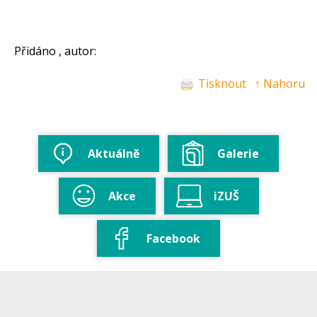
Přidáno , autor:
Tisknout
↑ Nahoru
Aktuálně
Galerie
Akce
iZUŠ
Facebook