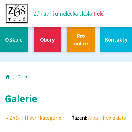
Základní umělecká škola
Telč
Pro
O škole
Obory
Kontakty
rodiče
|
ZUŠ Telč
Galerie
Galerie
« Zpět
|
Hlavní kategorie
Řazení:
Alba
|
Podle data