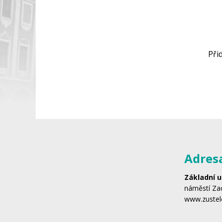
Při
Adres
Základní u
náměstí Zac
www.zustel