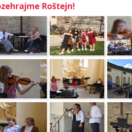
zehrajme Roštejn!