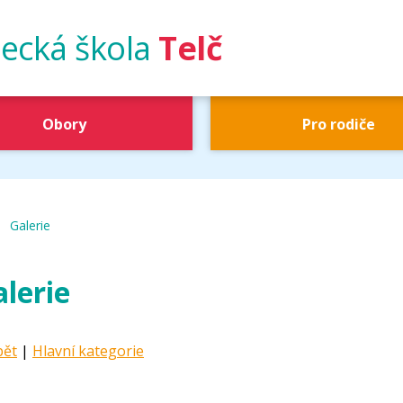
ecká škola
Telč
Obory
Pro rodiče
|
UŠ Telč
Galerie
lerie
pět
|
Hlavní kategorie