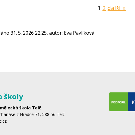
1
2
další »
dáno 31. 5. 2026 22.25, autor: Eva Pavlíková
a školy
mělecká škola Telč
hariáše z Hradce 71, 588 56 Telč
c.cz