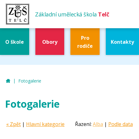
Základní umělecká škola
Telč
Pro
O škole
Obory
Kontakty
rodiče
|
ZUŠ Telč
Fotogalerie
Fotogalerie
« Zpět
|
Hlavní kategorie
Řazení:
Alba
|
Podle data