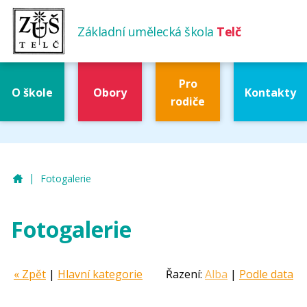
Základní umělecká škola
Telč
Pro
O škole
Obory
Kontakty
rodiče
|
ZUŠ Telč
Fotogalerie
Fotogalerie
« Zpět
|
Hlavní kategorie
Řazení:
Alba
|
Podle data