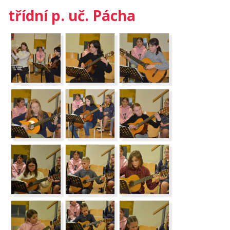
třídní p. uč. Pácha