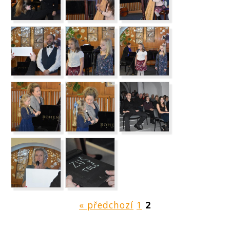
« předchozí
1
2