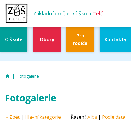
Základní umělecká škola
Telč
Pro
O škole
Obory
Kontakty
rodiče
|
ZUŠ Telč
Fotogalerie
Fotogalerie
« Zpět
|
Hlavní kategorie
Řazení:
Alba
|
Podle data