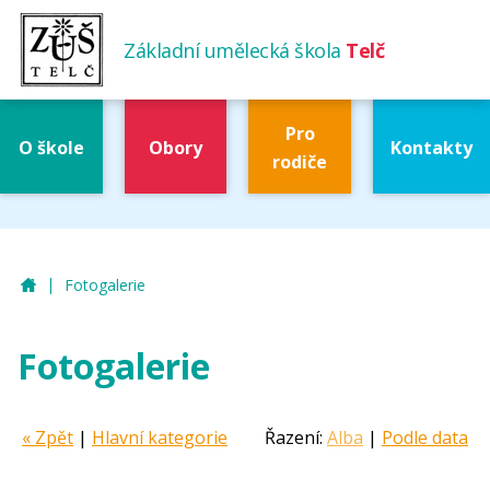
Základní umělecká škola
Telč
Pro
O škole
Obory
Kontakty
rodiče
|
ZUŠ Telč
Fotogalerie
Fotogalerie
« Zpět
|
Hlavní kategorie
Řazení:
Alba
|
Podle data