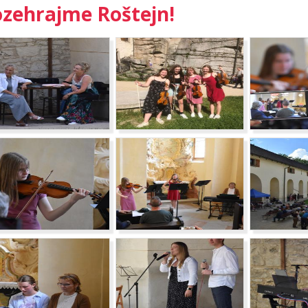
zehrajme Roštejn!