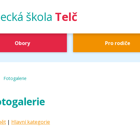
ecká škola
Telč
Obory
Pro rodiče
|
UŠ Telč
Fotogalerie
togalerie
pět
|
Hlavní kategorie