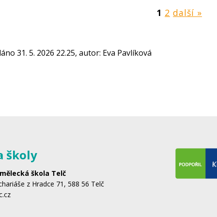
1
2
další »
dáno 31. 5. 2026 22.25, autor: Eva Pavlíková
a školy
mělecká škola Telč
hariáše z Hradce 71, 588 56 Telč
c.cz