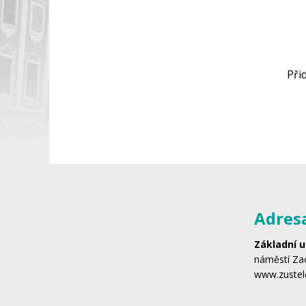
Při
Adres
Základní u
náměstí Zac
www.zustel