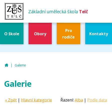
Základní umělecká škola
Telč
Pro
O škole
Obory
Kontakty
rodiče
|
ZUŠ Telč
Galerie
Galerie
« Zpět
|
Hlavní kategorie
Řazení:
Alba
|
Podle data