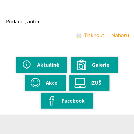
Přidáno , autor:
Tisknout
↑ Nahoru
Aktuálně
Galerie
Akce
iZUŠ
Facebook