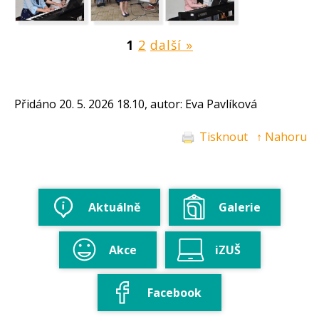
1
2
další »
Přidáno 20. 5. 2026 18.10, autor: Eva Pavlíková
Tisknout
↑ Nahoru
Aktuálně
Galerie
Akce
iZUŠ
Facebook