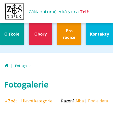
Základní umělecká škola
Telč
Pro
O škole
Obory
Kontakty
rodiče
|
ZUŠ Telč
Fotogalerie
Fotogalerie
« Zpět
|
Hlavní kategorie
Řazení:
Alba
|
Podle data