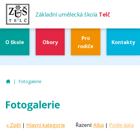
Základní umělecká škola
Telč
Pro
O škole
Obory
Kontakty
rodiče
|
ZUŠ Telč
Fotogalerie
Fotogalerie
« Zpět
|
Hlavní kategorie
Řazení:
Alba
|
Podle data