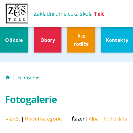
Základní umělecká škola
Telč
Pro
O škole
Obory
Kontakty
rodiče
|
ZUŠ Telč
Fotogalerie
Fotogalerie
« Zpět
|
Hlavní kategorie
Řazení:
Alba
|
Podle data