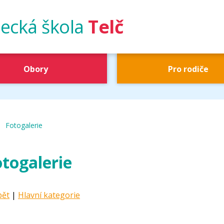
ecká škola
Telč
Obory
Pro rodiče
|
UŠ Telč
Fotogalerie
togalerie
pět
|
Hlavní kategorie