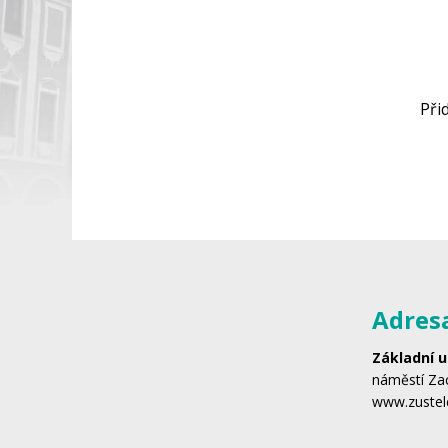
Při
Adres
Základní u
náměstí Zac
www.zustel