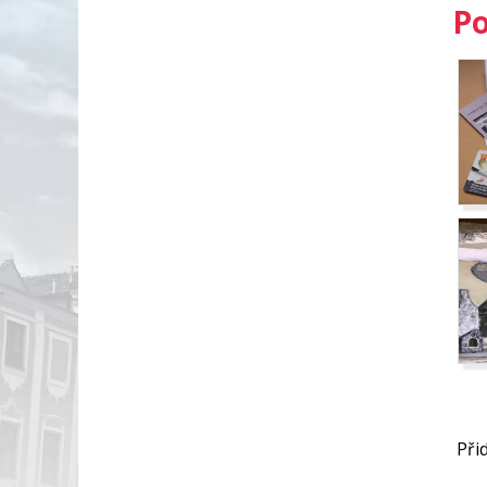
Po
Při