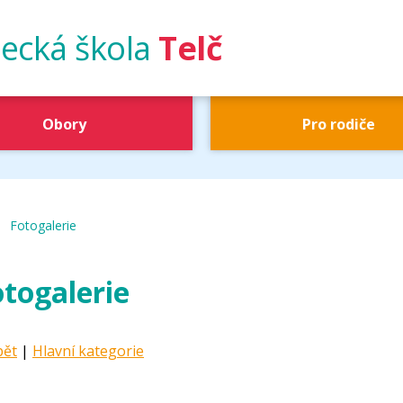
ecká škola
Telč
Obory
Pro rodiče
|
UŠ Telč
Fotogalerie
togalerie
pět
|
Hlavní kategorie